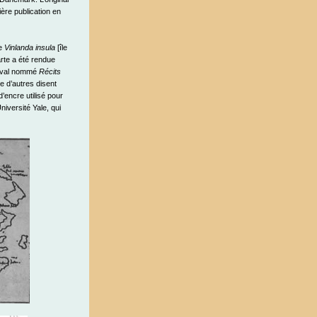
ière publication en
ée
Vinlanda insula
[île
arte a été rendue
iéval nommé
Récits
e d’autres disent
’encre utilisé pour
niversité Yale, qui