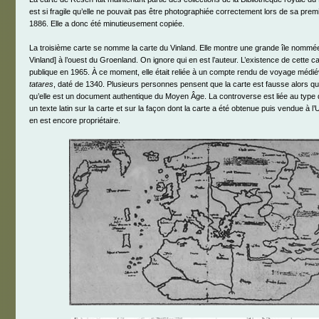
est si fragile qu’elle ne pouvait pas être photographiée correctement lors de sa prem
1886. Elle a donc été minutieusement copiée.
La troisième carte se nomme la carte du Vinland. Elle montre une grande île nomm
Vinland] à l’ouest du Groenland. On ignore qui en est l’auteur. L’existence de cette c
publique en 1965. À ce moment, elle était reliée à un compte rendu de voyage méd
tatares
, daté de 1340. Plusieurs personnes pensent que la carte est fausse alors qu
qu’elle est un document authentique du Moyen Âge. La controverse est liée au type d
un texte latin sur la carte et sur la façon dont la carte a été obtenue puis vendue à l’U
en est encore propriétaire.