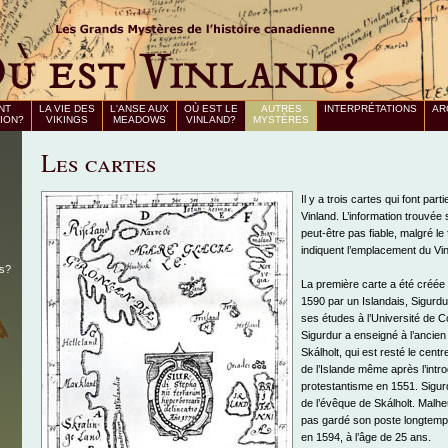
NT
LA VIE DES
L'ANSE AUX
OÙ EST LE
AUTRES
INTERPRÉTATIONS
AR
TION?
VIKINGS
MEADOWS
VINLAND?
MYSTÈRES
Les cartes
Il y a trois cartes qui font par
Vinland. L’information trouvée 
peut-être pas fiable, malgré le 
indiquent l’emplacement du Vin
is?
La première carte a été créée
1590 par un Islandais, Sigurd
ses études à l’Université de 
Sigurdur a enseigné à l’ancie
Skálholt, qui est resté le centre
de l’Islande même après l’intr
protestantisme en 1551. Sigurdur
de l’évêque de Skálholt. Malhe
pas gardé son poste longtemps,
en 1594, à l’âge de 25 ans.