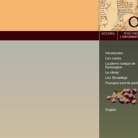
ACCUEIL
D'OÙ VIE
L'INFORMA
Introduction
Les cartes
La pierre runique de
Kensington
Le climat
Les Skraelings
Pourquoi sont-ils part
English