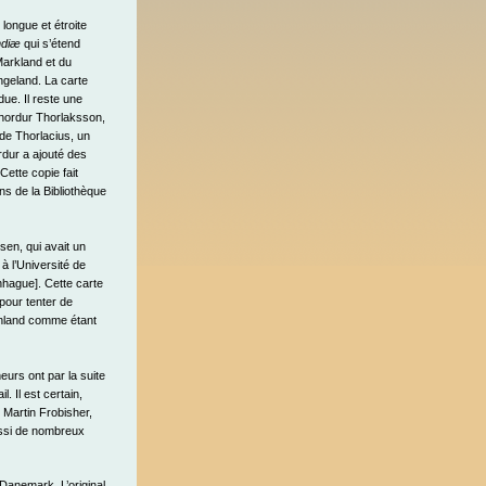
longue et étroite
ndiæ
qui s’étend
Markland et du
ngeland. La carte
due. Il reste une
Thordur Thorlaksson,
de Thorlacius, un
rdur a ajouté des
ette copie fait
ns de la Bibliothèque
en, qui avait un
à l’Université de
hague]. Cette carte
 pour tenter de
Vinland comme étant
urs ont par la suite
. Il est certain,
Martin Frobisher,
ssi de nombreux
 Danemark. L’original