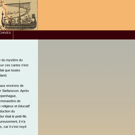
CHIVES
tie du mystère du
sur ces cartes n’est
fait que toutes
land.
 aux environs de
ur Stefansson. Après
Copenhague,
n monastère de
 religieux et éducatif
oduction du
 était le petit-fils
ureusement, il n’a
 car il s’est noyé