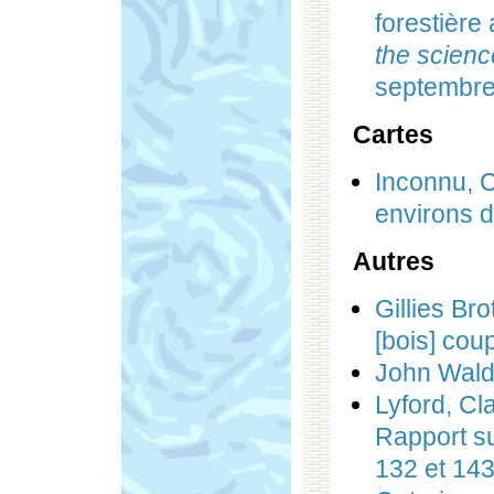
forestière
the scienc
septembre
Cartes
Inconnu, C
environs d
Autres
Gillies Br
[bois] cou
John Waldi
Lyford, Cl
Rapport su
132 et 143