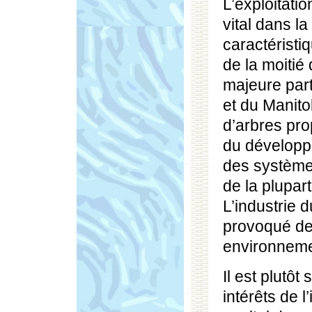
L’exploitati
vital dans l
caractéristi
de la moitié
majeure part
et du Manit
d’arbres pro
du développe
des système
de la plupar
L’industrie 
provoqué de
environnemen
Il est plutôt
intérêts de l