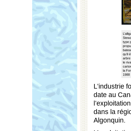
L’all
Stewa
type p
propu
bateau
qu’il 
arbre 
le riv
carto
la Fo
1988
L’industrie f
date au Can
l’exploitati
dans la régi
Algonquin.