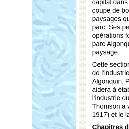
capital dans
coupe de boi
paysages qu
parc. Ses pe
opérations f
parc Algonqui
paysage.
Cette section
de l’industri
Algonquin. P
aidera à étab
l’industrie d
Thomson a vé
1917) et le l
Chapitres d