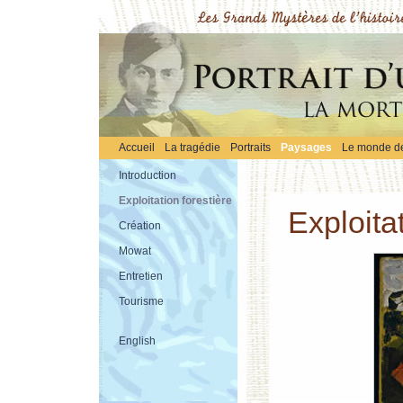
Accueil
La tragédie
Portraits
Paysages
Le monde de 
Introduction
Exploitation forestière
Exploitat
Création
Mowat
Entretien
Tourisme
English