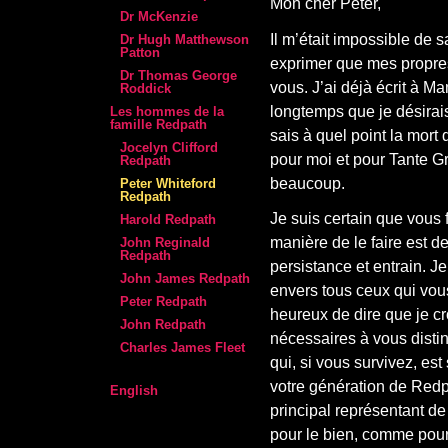
Mon cher Peter,
Dr McKenzie
Il m’était impossible de s
Dr Hugh Matthewson
Patton
exprimer que mes propre
Dr Thomas George
vous. J’ai déjà écrit à M
Roddick
longtemps que je désirai
Les hommes de la
famille Redpath
sais à quel point la mort 
Jocelyn Clifford
pour moi et pour Tante G
Redpath
beaucoup.
Peter Whiteford
Redpath
Je suis certain que vous
Harold Redpath
manière de le faire est d
John Reginald
Redpath
persistance et entrain. J
John James Redpath
envers tous ceux qui vous
Peter Redpath
heureux de dire que je cr
John Redpath
nécessaires à vous disti
Charles James Fleet
qui, si vous survivez, est
votre génération de Redp
English
principal représentant de
pour le bien, comme pour