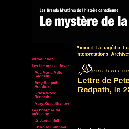
Accueil
La tragédie
Le
Interprétations
Archive
Introduction
À
Les femmes au foyer
propos de cette sou
Ada Maria Mills
Redpath
Lettre de Pet
Amy Redpath
Roddick
Redpath, le 2
Grace Wood
Redpath
Mary Rose Shallow
Les hommes de
médecine
Dr James Bell
Dr Rollo Campbell