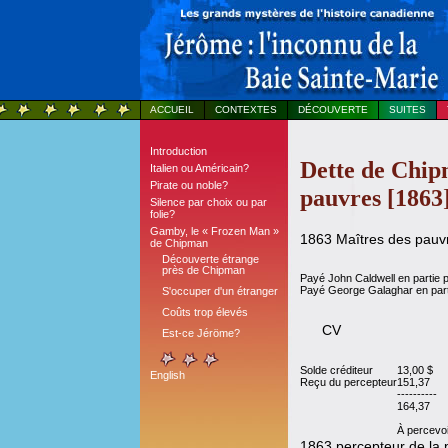
ACCUEIL
CONTEXTES
DÉCOUVERTE
SUITES
Introduction
Dette de Chipm
Italien ou Américain?
Pirate ou noble?
pauvres [1863
Silence par choix ou par
folie?
Gamby, le « Frozen Man »
1863 Maîtres des pauv
de Chipman
Découverte étrange
près de Chipman
Payé John Caldwell en partie po
Payé George Galaghar en parti
S'occuper d'un étranger
Coûts trop élevés
CV
Est-ce Jéröme?
Solde créditeur
13,00 $
English
Reçu du percepteur
151,37
----------
164,37
À percevoi
1863 percepteur de la