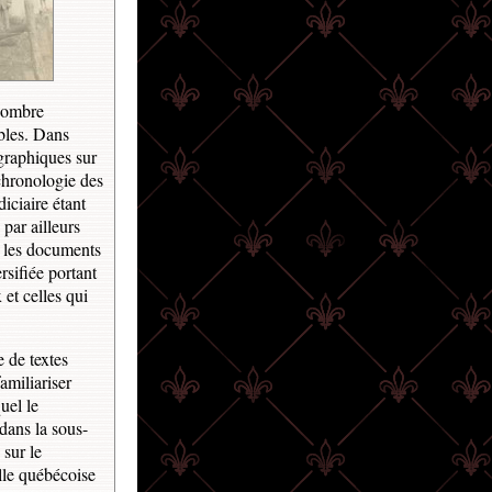
 nombre
ables. Dans
ographiques sur
chronologie des
iciaire étant
 par ailleurs
s les documents
sifiée portant
 et celles qui
 de textes
familiariser
uel le
dans la sous-
sur le
lle québécoise