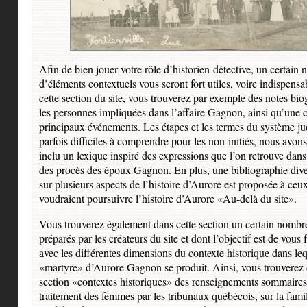
Afin de bien jouer votre rôle d’historien-détective, un certain
d’éléments contextuels vous seront fort utiles, voire indispens
cette section du site, vous trouverez par exemple des notes bi
les personnes impliquées dans l’affaire Gagnon, ainsi qu’une 
principaux événements. Les étapes et les termes du système jud
parfois difficiles à comprendre pour les non-initiés, nous avons
inclu un lexique inspiré des expressions que l’on retrouve dan
des procès des époux Gagnon. En plus, une bibliographie diver
sur plusieurs aspects de l’histoire d’Aurore est proposée à ceux
voudraient poursuivre l’histoire d’Aurore «Au-delà du site».
Vous trouverez également dans cette section un certain nombre
préparés par les créateurs du site et dont l’objectif est de vous 
avec les différentes dimensions du contexte historique dans leq
«martyre» d’Aurore Gagnon se produit. Ainsi, vous trouverez 
section «contextes historiques» des renseignements sommaires 
traitement des femmes par les tribunaux québécois, sur la fami