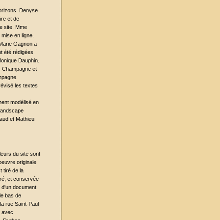
 horizons. Denyse
re et de
ce site. Mme
mise en ligne.
e Marie Gagnon a
nt été rédigées
onique Dauphin.
nd-Champagne et
ampagne.
évisé les textes
ement modélisé en
 Landscape
haud et Mathieu
eurs du site sont
oeuvre originale
tiré de la
ré, et conservée
t d'un document
le bas de
la rue Saint-Paul
s avec