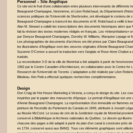
Personnel – Site Angélique
Ce site est le fruit d’une collaboration entre plusieurs intervenants de différents
Beaugrand-Champagne, historienne, et Léon Robichaud, du Département d’histoi
sciences politiques de l’Université de Sherbrooke, ont développé le contenu de 
Beaugrand-Champagne a transcrit les documents et M. Robichaud a veillé à leur 
Alan M. Stewart a validé les transcriptions des documents historiques alors qu
fait la révision des textes modernes rédigés en français. Les «Interprétations» o
par Denyse Beaugrand-Champagne, Dorothy W. Williams, Marquise Lepage et M
Les photographies de documents d'archives ont été prises par Claire Beaugra
les illustrations d'Angélique sont des oeuvres originales d'Annie Beaugrand-Ch
Suzanne O'Connor a assuré la traduction vers l'anglais et Rose-Anne Chabot a r
traduits.
La reconstitution 3-D de la ville de Montréal a été adaptée à partir de l'environn
1992 par le Centre Canadien d'Architecture, en collaboration avec le Centre for
Research de l'Université de Toronto. L'adaptation a été réalisée par Léon Robic
Bilodeau. Kim Petit a effectué quelques recherches complémentaires.
Design
Don Craig de Hot House Marketing à Victoria, a conçu le design du site. Les coul
inspirées par le papier des manuscrits d'époque. Le portrait d'Angélique est une 
d'Annie Beaugrand-Champagne. La représentation d'un immeuble en flammes est 
peinture de l'incendie du Parlement du Canada en 1849, attribuée à Joseph Léga
au Musée McCord. Le sceau de cire de la Juridiction royale de Montréal provien
conservé à Bibliothèque et Archives nationales du Québec. Le dessin qui illustre 
chacune des pages a été adapté à partir du plan d'un canal à construire près de 
en 1734, conservé aussi aux BANQ. Tous ces éléments graphiques sont utilisé