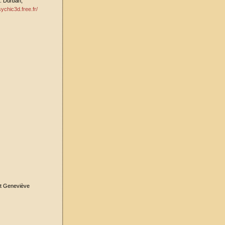
. Durban,
sychic3d.free.fr/
et Geneviève