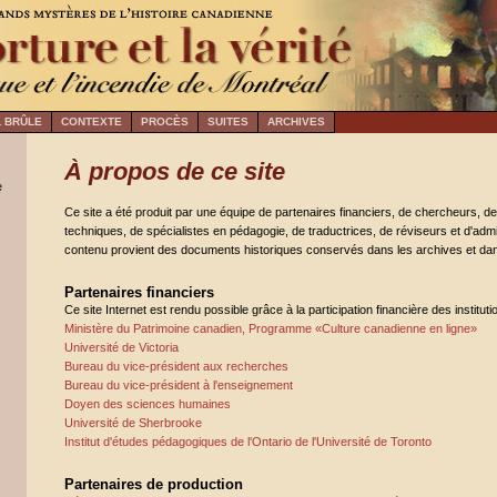
 BRÛLE
CONTEXTE
PROCÈS
SUITES
ARCHIVES
À propos de ce site
e
Ce site a été produit par une équipe de partenaires financiers, de chercheurs, de
techniques, de spécialistes en pédagogie, de traductrices, de réviseurs et d'admi
contenu provient des documents historiques conservés dans les archives et da
Partenaires financiers
Ce site Internet est rendu possible grâce à la participation financière des institut
Ministère du Patrimoine canadien, Programme «Culture canadienne en ligne»
Université de Victoria
Bureau du vice-président aux recherches
Bureau du vice-président à l'enseignement
Doyen des sciences humaines
Université de Sherbrooke
Institut d'études pédagogiques de l'Ontario de l'Université de Toronto
Partenaires de production