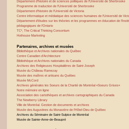
Département d'histoire et de sciences politiques de l'Université de Sherbrooke
Programme de traduction de l'Université de Sherbrooke
Département d'histoire de l'Université de Victoria
Centre informatique et médiatique des sciences humaines de l'Université de Vict
Département d'études sur les théories et les programmes en éducation de l'Instit
pédagogiques de l'Ontario
TC², The Critical Thinking Consortium
Hothouse Marketing
Partenaires, archives et musées
Bibliothèque et Archives nationales du Québec
Centre Canadien d'Architecture
Bibliothèque et Archives nationales du Canada
Archives des Religieuses Hospitalières de Saint-Joseph
Musée du Château Ramezay
Musée des maîtres et artisans du Québec
Musée McCord
Archives générales les Soeurs de la Charité de Montréal «Soeurs Grises»
Notre mémoire en ligne
Association des cartothèques et archives cartographiques du Canada
The Newberry Library
Ville de Montréal. Gestion de documents et archives
Musée des Augustines du Monastère de l'Hôtel-Dieu de Québec
Archives du Séminaire de Saint-Sulpice de Montréal
Musée de Sainte-Anne-de-Beaupré