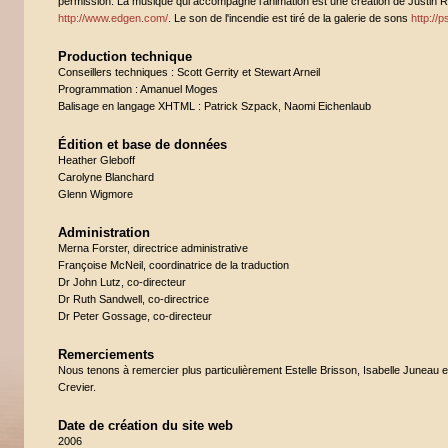
permission. La musique qui accompagne l'animation est une création de Justin R
http://www.edgen.com/
. Le son de l'incendie est tiré de la galerie de sons
http://p
Production technique
Conseillers techniques : Scott Gerrity et Stewart Arneil
Programmation : Amanuel Moges
Balisage en langage XHTML : Patrick Szpack, Naomi Eichenlaub
Édition et base de données
Heather Gleboff
Carolyne Blanchard
Glenn Wigmore
Administration
Merna Forster, directrice administrative
Françoise McNeil, coordinatrice de la traduction
Dr John Lutz, co-directeur
Dr Ruth Sandwell, co-directrice
Dr Peter Gossage, co-directeur
Remerciements
Nous tenons à remercier plus particulièrement Estelle Brisson, Isabelle Juneau 
Crevier.
Date de création du site web
2006