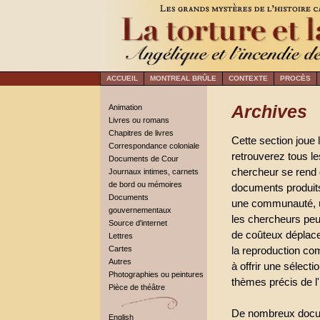
ACCUEIL
MONTREAL BRÛLE
CONTEXTE
PROCÈS
Archives
Animation
Livres ou romans
Chapitres de livres
Cette section joue 
Correspondance coloniale
retrouverez tous le
Documents de Cour
chercheur se rend 
Journaux intimes, carnets
de bord ou mémoires
documents produits
Documents
une communauté, un
gouvernementaux
les chercheurs pe
Source d'internet
de coûteux déplac
Lettres
Cartes
la reproduction co
Autres
à offrir une sélect
Photographies ou peintures
thèmes précis de l'
Pièce de théâtre
De nombreux docume
English