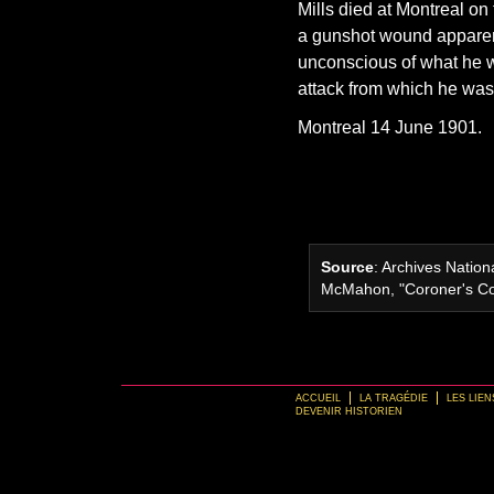
Mills died at Montreal on
a gunshot wound apparent
unconscious of what he w
attack from which he was s
Montreal 14 June 1901.
Source
: Archives Natio
McMahon, "Coroner's Cou
ACCUEIL
LA TRAGÉDIE
LES LIE
DEVENIR HISTORIEN