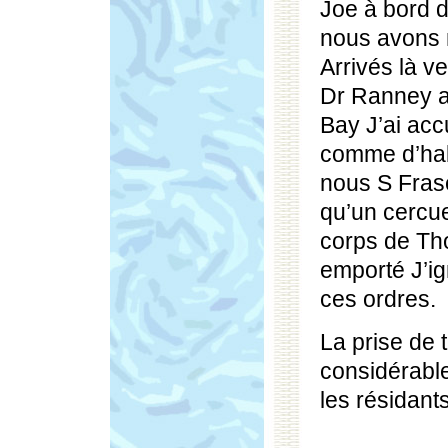
Joe à bord d
nous avons m
Arrivés là v
Dr Ranney a 
Bay J’ai accu
comme d’habi
nous S Fras
qu’un cercuei
corps de Th
emporté J’ig
ces ordres.
La prise de
considérabl
les résidants