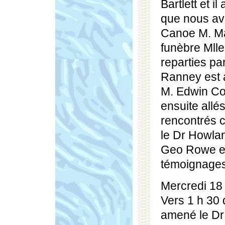
Bartlett et i
que nous avo
Canoe M. Mar
funèbre Mlle
reparties par
Ranney est a
M. Edwin Co
ensuite all
rencontrés c
le Dr Howlan
Geo Rowe et
témoignages
Mercredi 18
Vers 1 h 30 
amené le Dr