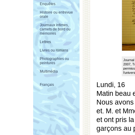
Enquêtes
Histoire ou entrevue
orale
Journaux intimes,
carnets de bord ou
mémoires
Lettres
Livres ou romans
Photographies ou
Journal 
peintures
2007, Tr
permissi
Multimédia
l'univer
Lundi, 16
Français
Matin beau et
Nous avons 
et. M. et M
et ont pris l
garçons au p