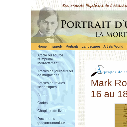
Home
Tragedy
Portraits
Landscapes
Artists' World
Article ou source
réimprimé
indirectement
À
Articles de journaux ou
propos de ce
de magazines
Mark Rob
Articles de revues
scientifiques
16 au 18
Autres
Cartes
Chapitres de livres
Documents
gouvernementaux