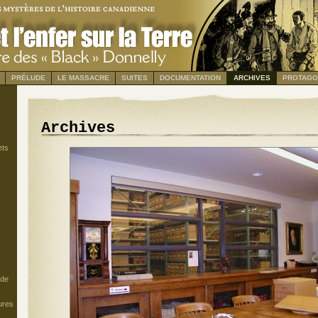
PRÉLUDE
LE MASSACRE
SUITES
DOCUMENTATION
ARCHIVES
PROTAGO
Archives
ets
 de
ures