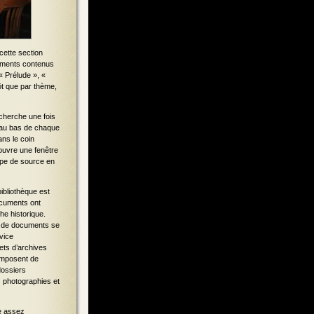
 cette section
ments contenus
« Prélude », «
ôt que par thème,
recherche une fois
s au bas de chaque
ans le coin
ouvre une fenêtre
ype de source en
ibliothèque est
documents ont
he historique.
res de documents se
vice
ets d’archives
composent de
dossiers
s photographies et
re assez