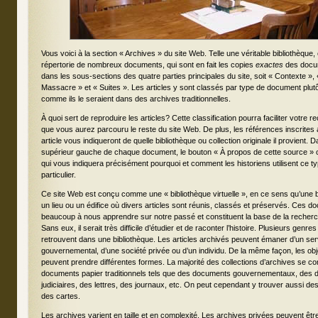
Vous voici à la section « Archives » du site Web. Telle une véritable bibliothèque,
répertorie de nombreux documents, qui sont en fait les copies
exactes
des docu
dans les sous-sections des quatre parties principales du site, soit « Contexte », 
Massacre » et « Suites ». Les articles y sont classés par type de document plut
comme ils le seraient dans des archives traditionnelles.
À quoi sert de reproduire les articles? Cette classification pourra faciliter votre 
que vous aurez parcouru le reste du site Web. De plus, les références inscrite
article vous indiqueront de quelle bibliothèque ou collection originale il provient. D
supérieur gauche de chaque document, le bouton « À propos de cette source » 
qui vous indiquera précisément pourquoi et comment les historiens utilisent ce t
particulier.
Ce site Web est conçu comme une « bibliothèque virtuelle », en ce sens qu’une b
un lieu ou un édifice où divers articles sont réunis, classés et préservés. Ces 
beaucoup à nous apprendre sur notre passé et constituent la base de la recherc
Sans eux, il serait très difficile d’étudier et de raconter l’histoire. Plusieurs gen
retrouvent dans une bibliothèque. Les articles archivés peuvent émaner d’un ser
gouvernemental, d’une société privée ou d’un individu. De la même façon, les obj
peuvent prendre différentes formes. La majorité des collections d’archives se 
documents papier traditionnels tels que des documents gouvernementaux, des 
judiciaires, des lettres, des journaux, etc. On peut cependant y trouver aussi de
des cartes.
Les archives varient en taille et en complexité. Les archives privées peuvent êt