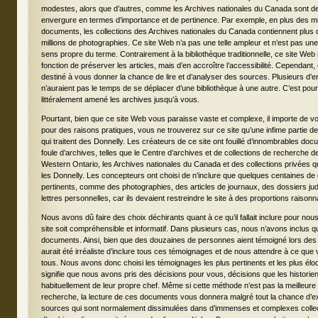
modestes, alors que d’autres, comme les Archives nationales du Canada sont d
envergure en termes d’importance et de pertinence. Par exemple, en plus des mi
documents, les collections des Archives nationales du Canada contiennent plus d
millions de photographies. Ce site Web n’a pas une telle ampleur et n’est pas une
sens propre du terme. Contrairement à la bibliothèque traditionnelle, ce site Web
fonction de préserver les articles, mais d’en accroître l’accessibilité. Cependant, 
destiné à vous donner la chance de lire et d’analyser des sources. Plusieurs d’e
n’auraient pas le temps de se déplacer d’une bibliothèque à une autre. C’est po
littéralement amené les archives jusqu’à vous.
Pourtant, bien que ce site Web vous paraisse vaste et complexe, il importe de v
pour des raisons pratiques, vous ne trouverez sur ce site qu’une infime partie de 
qui traitent des Donnelly. Les créateurs de ce site ont fouillé d’innombrables d
foule d’archives, telles que le Centre d’archives et de collections de recherche de
Western Ontario, les Archives nationales du Canada et des collections privées qu
les Donnelly. Les concepteurs ont choisi de n’inclure que quelques centaines d
pertinents, comme des photographies, des articles de journaux, des dossiers judi
lettres personnelles, car ils devaient restreindre le site à des proportions raisonn
Nous avons dû faire des choix déchirants quant à ce qu’il fallait inclure pour nou
site soit compréhensible et informatif. Dans plusieurs cas, nous n’avons inclus q
documents. Ainsi, bien que des douzaines de personnes aient témoigné lors des 
aurait été irréaliste d’inclure tous ces témoignages et de nous attendre à ce que v
tous. Nous avons donc choisi les témoignages les plus pertinents et les plus élo
signifie que nous avons pris des décisions pour vous, décisions que les historie
habituellement de leur propre chef. Même si cette méthode n’est pas la meilleur
recherche, la lecture de ces documents vous donnera malgré tout la chance d’
sources qui sont normalement dissimulées dans d’immenses et complexes collec