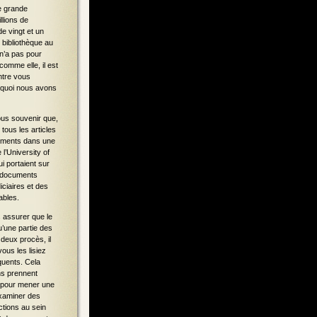
e grande
llions de
e vingt et un
 bibliothèque au
 n’a pas pour
comme elle, il est
ntre vous
urquoi nous avons
ous souvenir que,
tous les articles
ocuments dans une
 l’University of
i portaient sur
e documents
ciaires et des
ables.
s assurer que le
u’une partie des
deux procès, il
ous les lisiez
quents. Cela
ns prennent
e pour mener une
examiner des
tions au sein