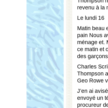
Thompson n’a
revenu à la 
Le lundi 16
Matin beau et
pain Nous av
ménage et. 
ce matin et o
des garçons 
Charles Scr
Thompson a 
Geo Rowe v
J’en ai avisé
envoyé un t
procureur d