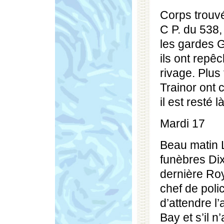
Corps trouv
C P. du 538,
les gardes 
ils ont repêc
rivage. Plus 
Trainor ont 
il est resté l
Mardi 17
Beau matin 
funèbres Dix
dernière Roy
chef de poli
d’attendre l
Bay et s’il n