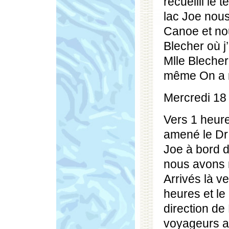
recueilli le
lac Joe nou
Canoe et no
Blecher où j
Mlle Bleche
même On a re
Mercredi 18
Vers 1 heure
amené le Dr
Joe à bord d
nous avons 
Arrivés là v
heures et le
direction de 
voyageurs ar