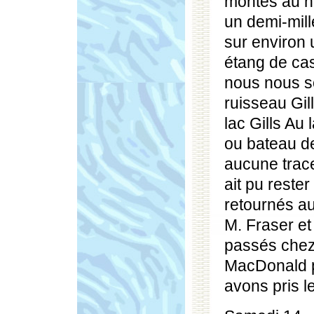
montés au no
un demi-mill
sur environ 
étang de ca
nous nous s
ruisseau Gil
lac Gills Au 
ou bateau de
aucune trace
ait pu rest
retournés au
M. Fraser e
passés chez 
MacDonald p
avons pris le