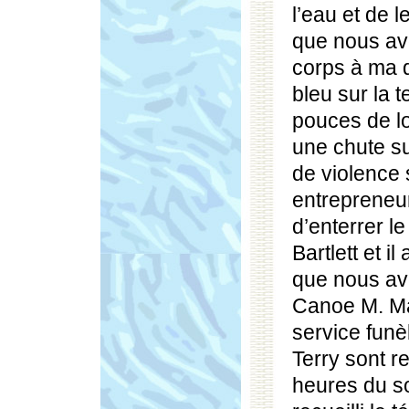
l’eau et de l
que nous av
corps à ma 
bleu sur la 
pouces de l
une chute s
de violence 
entrepreneu
d’enterrer l
Bartlett et i
que nous avo
Canoe M. Mar
service funè
Terry sont re
heures du so