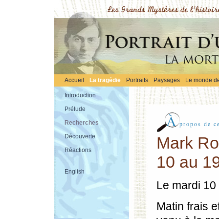
Accueil
La tragédie
Portraits
Paysages
Le monde de 
Introduction
Prélude
À
Recherches
propos de ce
Découverte
Mark Rob
Réactions
10 au 19
English
Le mardi 10
Matin frais 