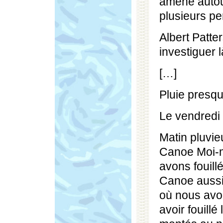
amené autou
plusieurs pe
Albert Patter
investiguer 
[…]
Pluie presqu
Le vendredi
Matin pluvi
Canoe Moi-m
avons fouillé
Canoe aussi
où nous avo
avoir fouill