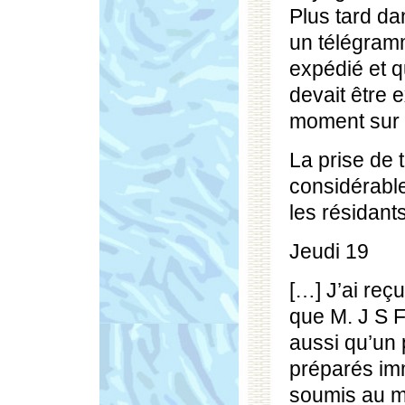
Plus tard da
un télégramm
expédié et 
devait être 
moment sur l
La prise de
considérabl
les résidants
Jeudi 19
[…] J’ai reç
que M. J S F
aussi qu’un 
préparés im
soumis au m