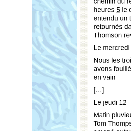
chemin du re
heures
5
le 
entendu un 
retournés da
Thomson revi
Le mercredi
Nous les tro
avons fouillé
en vain
[…]
Le jeudi 12
Matin pluvi
Tom Thompson