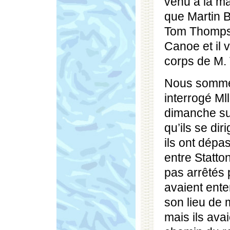
venu à la m
que Martin B
Tom Thompson
Canoe et il 
corps de M.
Nous sommes
interrogé Ml
dimanche sur
qu’ils se dir
ils ont dépas
entre Statton
pas arrêtés 
avaient ente
son lieu de 
mais ils avai