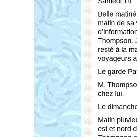
Samedi 14
Belle matiné
matin de sa 
d’informati
Thompson. Je
resté à la ma
voyageurs arr
Le garde Pat
M. Thompson 
chez lui.
Le dimanch
Matin pluvieu
est et nord 